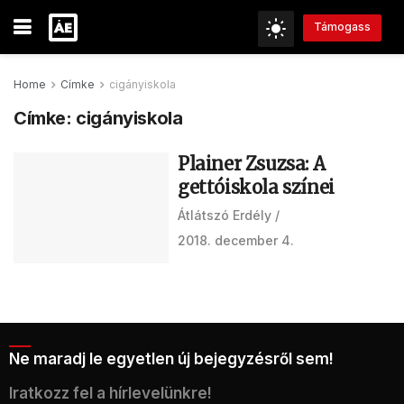
Támogass
Home
Címke
cigányiskola
Címke:
cigányiskola
Plainer Zsuzsa: A
gettóiskola színei
Átlátszó Erdély
2018. december 4.
Ne maradj le egyetlen új bejegyzésről sem!
Iratkozz fel a hírlevelünkre!