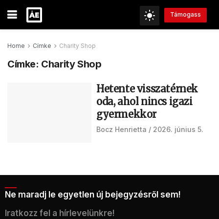
Támogass
Home
Címke
Charity Shop
Címke:
Charity Shop
Hetente visszatérnek
oda, ahol nincs igazi
gyermekkor
Bocz Henrietta
2026. június 5.
Ne maradj le egyetlen új bejegyzésről sem!
Iratkozz fel a hírlevelünkre!