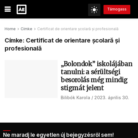
Támogass
Home
Címke
Certificat de orientare școlară și profesională
Címke:
Certificat de orientare școlară și
profesională
„Bolondok” iskolájában
tanulni: a sérültségi
besorolás még mindig
stigmát jelent
Bilibók Karola
2023. április 30.
Ne maradj le egyetlen új bejegyzésről sem!