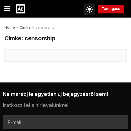
Támogass
Home
Címke
censorship
Címke:
censorship
Ne maradj le egyetlen új bejegyzésről sem!
Iratkozz fel a hírlevelünkre!