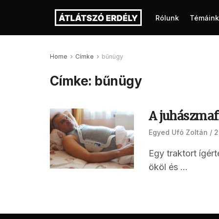
Rólunk
Témáink
Home
Címke
bűnügy
Címke:
bűnügy
A juhászmaff
Egyed Ufó Zoltán
2
Egy traktort ígér
ököl és ...