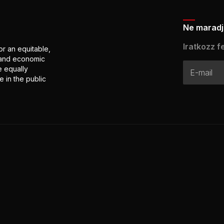
Ne maradj 
Iratkozz fe
or an equitable,
l and economic
e equally
 in the public