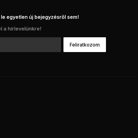
le egyetlen új bejegyzésről sem!
l a hírlevelünkre!