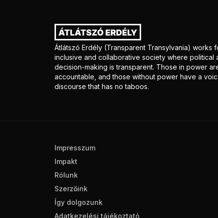
Átlátszó Erdély (Transparent Transylvania) works f
inclusive and collaborative society where politica
decision-making is transparent. Those in power ar
accountable, and those without power have a voice
discourse that has no taboos.
Impresszum
Impakt
Rólunk
Szerzőink
Így dolgozunk
Adatkezelési tájékoztató