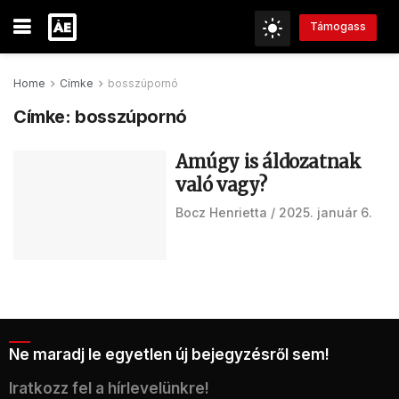
Támogass
Home
Címke
bosszúpornó
Címke:
bosszúpornó
Amúgy is áldozatnak
való vagy?
Bocz Henrietta
2025. január 6.
Ne maradj le egyetlen új bejegyzésről sem!
Iratkozz fel a hírlevelünkre!