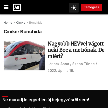
Támogass
Home
Címke
Bonchida
Címke:
Bonchida
Nagyobb HÉVvel vágott
neki Boc a metrónak. De
miért?
Lőrincz Anna
Szabó Tünde
2022. április 19.
Ne maradj le egyetlen új bejegyzésről sem!