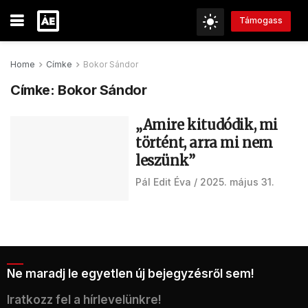
Támogass
Home
Címke
Bokor Sándor
Címke:
Bokor Sándor
„Amire kitudódik, mi
történt, arra mi nem
leszünk”
Pál Edit Éva
2025. május 31.
Ne maradj le egyetlen új bejegyzésről sem!
Iratkozz fel a hírlevelünkre!