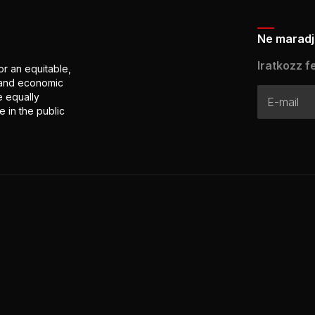
Ne maradj 
Iratkozz fe
or an equitable,
l and economic
e equally
 in the public