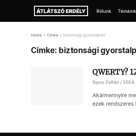
Rólunk
Témáink
Home
Címke
biztonsági gyorstalpaló
Címke:
biztonsági gyorstal
QWERTY? 12
Sipos Zoltán
2024. 
Akármennyire meg
ezek rendszeres f