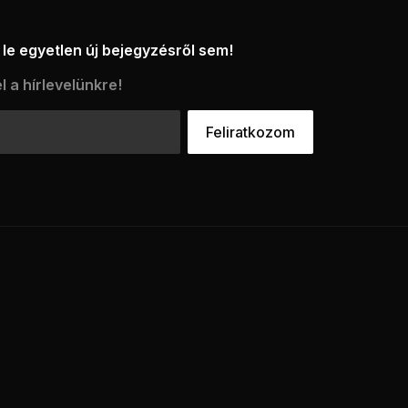
le egyetlen új bejegyzésről sem!
l a hírlevelünkre!