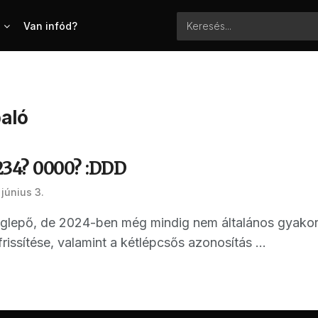
Van infód?
paló
34? 0000? :DDD
június 3.
lepő, de 2024-ben még mindig nem általános gyakorla
rissítése, valamint a kétlépcsős azonosítás ...