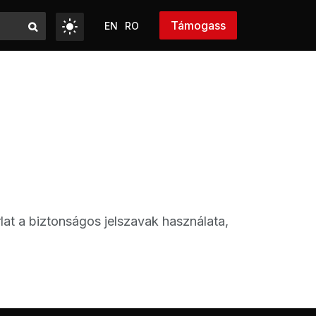
Támogass
EN
RO
t a biztonságos jelszavak használata,