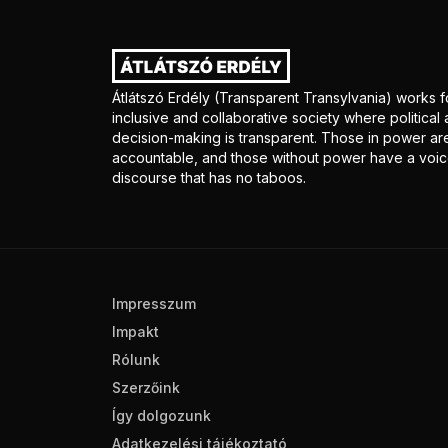
Átlátszó Erdély (Transparent Transylvania) works f
inclusive and collaborative society where politica
decision-making is transparent. Those in power ar
accountable, and those without power have a voice
discourse that has no taboos.
Impresszum
Impakt
Rólunk
Szerzőink
Így dolgozunk
Adatkezelési tájékoztató