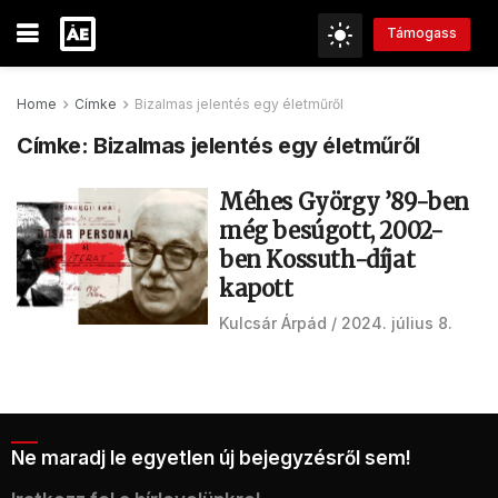
Támogass
Home
Címke
Bizalmas jelentés egy életműről
Címke:
Bizalmas jelentés egy életműről
Méhes György ’89-ben
még besúgott, 2002-
ben Kossuth-díjat
kapott
Kulcsár Árpád
2024. július 8.
Ne maradj le egyetlen új bejegyzésről sem!