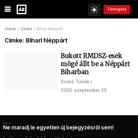
Támogass
Home
Címke
Bihari Néppárt
Címke:
Bihari Néppárt
Bukott RMDSZ-esek
mögé állt be a Néppárt
Biharban
Szabó Tünde
2020. szeptember 23.
Ne maradj le egyetlen új bejegyzésről sem!