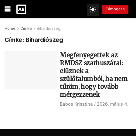
Támogass
Home
Címke
Bihardiószeg
Címke:
Bihardiószeg
Megfenyegettek az
RMDSZ szarhuszárai:
elűznek a
szülőfalumból, ha nem
tűröm, hogy tovább
mérgezzenek
Babos Krisztina
2026. május 4.