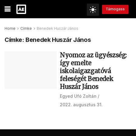
Támogass
Home
Címke
Benedek Huszár János
Címke:
Benedek Huszár János
Nyomoz az ügyészség:
így emelte
iskolaigazgatóvá
feleségét Benedek
Huszár János
Egyed Ufó Zoltán
2022. augusztus 31.