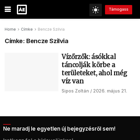
Támogass
Home
Címke
Bencze Szilvia
Címke:
Bencze Szilvia
Vízőrzők: ásókkal
táncolják körbe a
területeket, ahol még
víz van
Sipos Zoltán
2026. május 21.
Ne maradj le egyetlen új bejegyzésről sem!