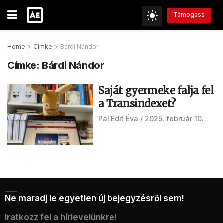
Támogass
Home
Címke
Bárdi Nándor
Címke:
Bárdi Nándor
Saját gyermeke falja fel
a Transindexet?
Pál Edit Éva
2025. február 10.
Ne maradj le egyetlen új bejegyzésről sem!
Iratkozz fel a hírlevelünkre!