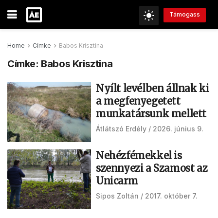
Támogass
Home
Címke
Babos Krisztina
Címke:
Babos Krisztina
Nyílt levélben állnak ki
a megfenyegetett
munkatársunk mellett
Átlátszó Erdély
2026. június 9.
Nehézfémekkel is
szennyezi a Szamost az
Unicarm
Sipos Zoltán
2017. október 7.