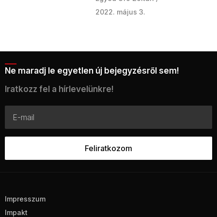
2022. május 3.
Ne maradj le egyetlen új bejegyzésről sem!
Iratkozz fel a hírlevelünkre!
Impresszum
Impakt