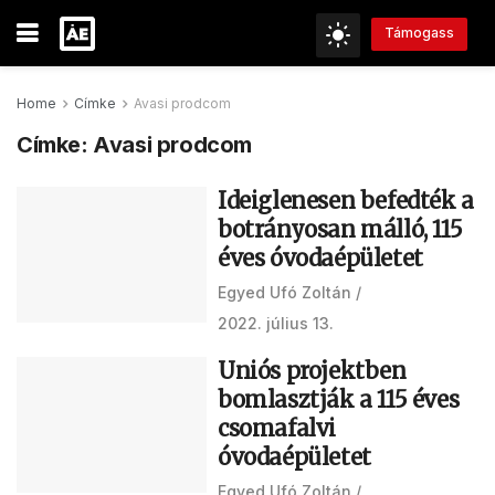
Támogass
Home
Címke
Avasi prodcom
Címke:
Avasi prodcom
Ideiglenesen befedték a
botrányosan málló, 115
éves óvodaépületet
Egyed Ufó Zoltán
2022. július 13.
Uniós projektben
bomlasztják a 115 éves
csomafalvi
óvodaépületet
Egyed Ufó Zoltán