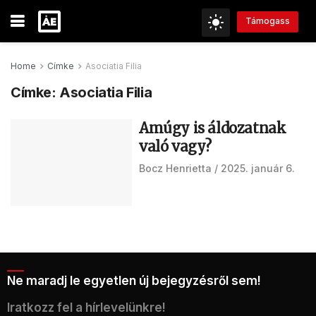
Támogass
Home
Címke
Asociatia Filia
Címke:
Asociatia Filia
Amúgy is áldozatnak
való vagy?
Bocz Henrietta
2025. január 6.
Ne maradj le egyetlen új bejegyzésről sem!
Iratkozz fel a hírlevelünkre!