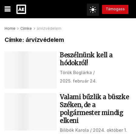
Támogass
Home
Címke
árvízvédelem
Címke:
árvízvédelem
Beszélnünk kell a
hódokról!
Török Boglárka
2025. február 24.
Valami bűzlik a büszke
Széken, de a
polgármester mindig
elkeni
Bilibók Karola
2024. október 1.