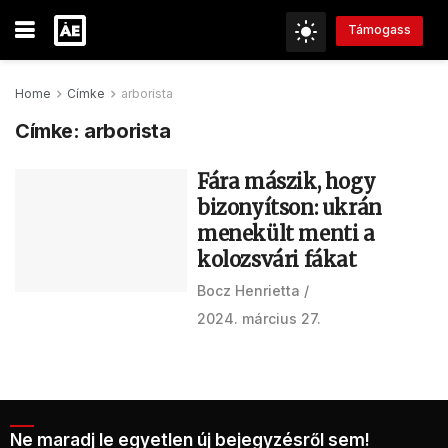
Támogass
Home
Címke
arborista
Címke:
arborista
Fára mászik, hogy
bizonyítson: ukrán
menekült menti a
kolozsvári fákat
Bocz Henrietta
2024. március 27.
Ne maradj le egyetlen új bejegyzésről sem!