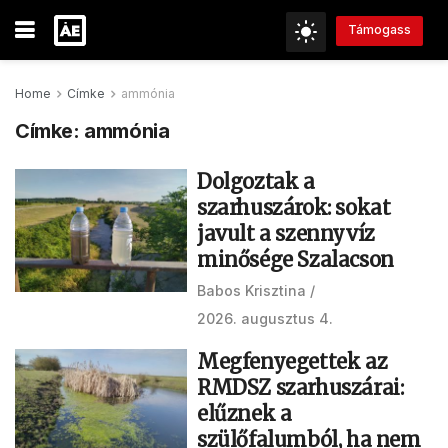
Támogass
Home
Címke
ammónia
Címke:
ammónia
Dolgoztak a
szarhuszárok: sokat
javult a szennyvíz
minősége Szalacson
Babos Krisztina
2026. augusztus 4.
Megfenyegettek az
RMDSZ szarhuszárai:
elűznek a
szülőfalumból, ha nem