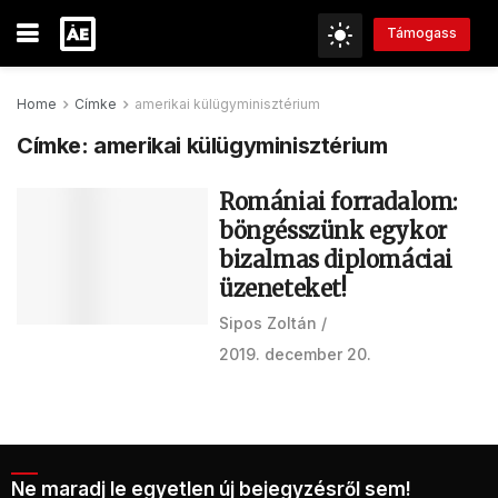
Támogass
Home
Címke
amerikai külügyminisztérium
Címke:
amerikai külügyminisztérium
Romániai forradalom:
böngésszünk egykor
bizalmas diplomáciai
üzeneteket!
Sipos Zoltán
2019. december 20.
Ne maradj le egyetlen új bejegyzésről sem!