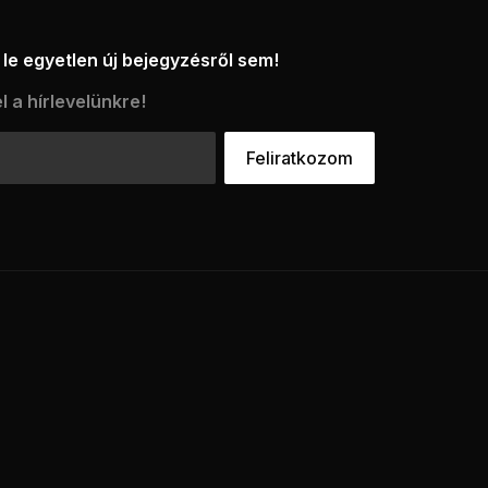
le egyetlen új bejegyzésről sem!
l a hírlevelünkre!