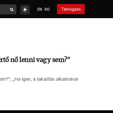
Támogass
EN
RO
rtő nő lenni vagy sem?”
?”; „Ha igen, a takarítás alkalmával