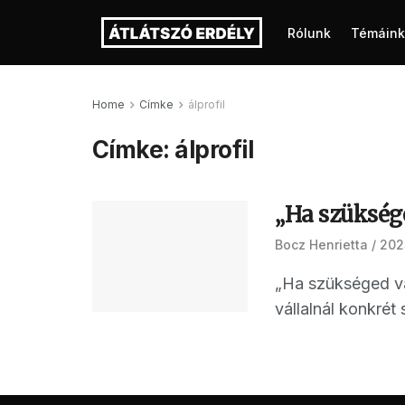
Rólunk
Témáink
Home
Címke
álprofil
Címke:
álprofil
„Ha szükség
Bocz Henrietta
2025
„Ha szükséged va
vállalnál konkrét 