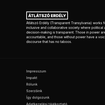
Átlátszó Erdély (Transparent Transylvania) works f
inclusive and collaborative society where politica
decision-making is transparent. Those in power ar
accountable, and those without power have a voice
discourse that has no taboos.
Impresszum
Impakt
Rólunk
Szerzőink
Így dolgozunk
Adatkezelési tájékoztató