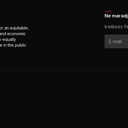
Ne maradj 
Iratkozz fe
or an equitable,
l and economic
e equally
 in the public