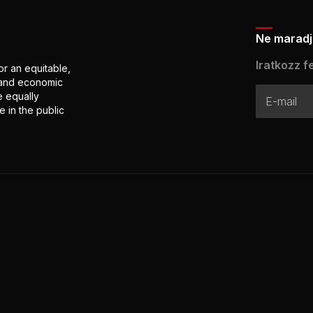
Ne maradj 
Iratkozz fe
or an equitable,
l and economic
e equally
 in the public