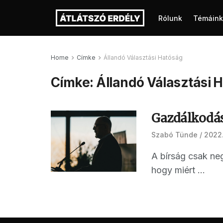
Rólunk
Témáink
Home
Címke
Állandó Választási Hatóság
Címke:
Állandó Választási 
Gazdálkodás
Szabó Tünde
2022.
A bírság csak neg
hogy miért ...