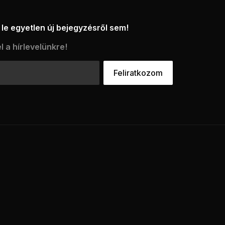
le egyetlen új bejegyzésről sem!
l a hírlevelünkre!