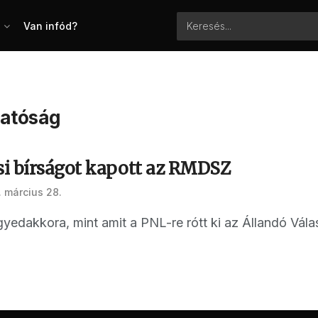
Van infód?
Hatóság
i bírságot kapott az RMDSZ
 március 28.
yedakkora, mint amit a PNL-re rótt ki az Állandó Vál