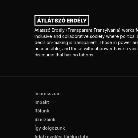
Átlátszó Erdély (Transparent Transylvania) works f
inclusive and collaborative society where politica
decision-making is transparent. Those in power ar
accountable, and those without power have a voice
discourse that has no taboos.
Impresszum
Impakt
Rólunk
Szerzőink
Így dolgozunk
Adatkezelési tájékoztató