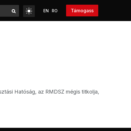
Támogass
EN
RO
asztási Hatóság, az RMDSZ mégis titkolja,