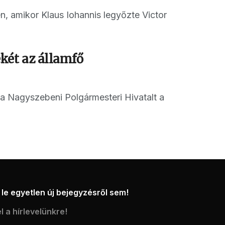
, amikor Klaus Iohannis legyőzte Victor
két az államfő
e a Nagyszebeni Polgármesteri Hivatalt a
le egyetlen új bejegyzésről sem!
l a hírlevelünkre!