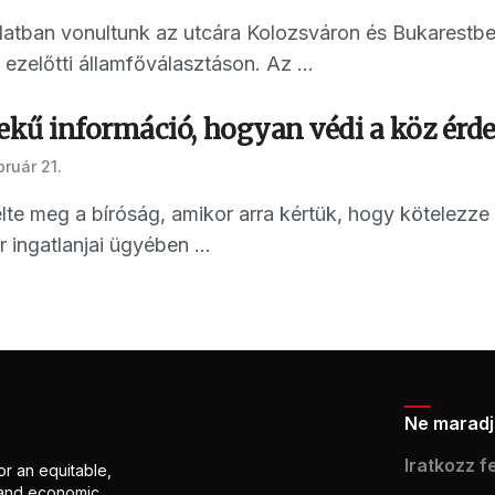
latban vonultunk az utcára Kolozsváron és Bukarestben
 ezelőtti államfőválasztáson. Az ...
kű információ, hogyan védi a köz érde
bruár 21.
élte meg a bíróság, amikor arra kértük, hogy kötelezz
 ingatlanjai ügyében ...
Ne maradj 
Iratkozz fe
or an equitable,
l and economic