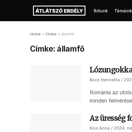
Rólunk
Témáink
Home
Címke
államfő
Címke:
államfő
Lózungokkal
Bocz Henrietta
202
Románia az utols
minden felmérésen
Az üresség f
Kiss Anna
2024. n