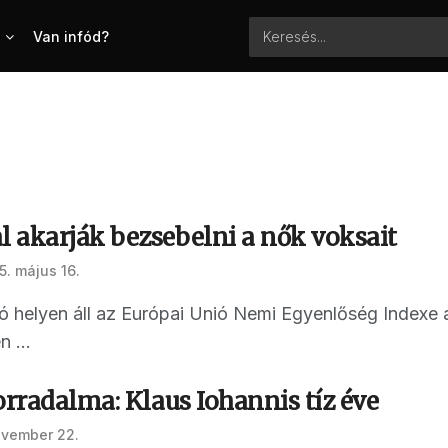
Van infód?
 akarják bezsebelni a nők voksait
5. május 16.
ó helyen áll az Európai Unió Nemi Egyenlőség Indexe 
 ...
orradalma: Klaus Iohannis tíz éve
ovember 22.