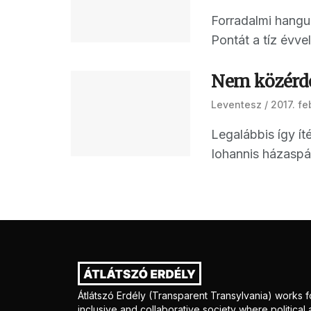
Forradalmi hangu
Pontát a tíz évvel
Nem közérde
Leventesz
2017. fe
Legalábbis így ít
Iohannis házaspár
Átlátszó Erdély (Transparent Transylvania) works f
inclusive and collaborative society where politica