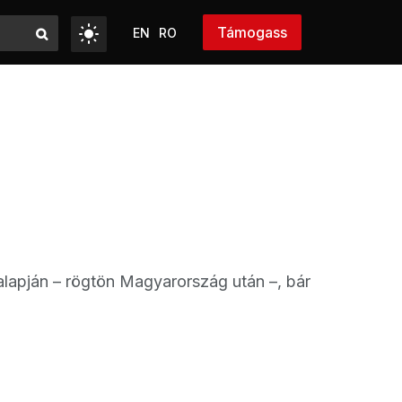
Támogass
EN
RO
alapján – rögtön Magyarország után –, bár