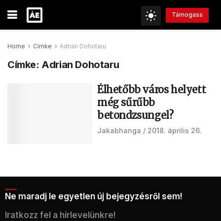
Támogass
Home
Címke
Adrian Dohotaru
Címke:
Adrian Dohotaru
Élhetőbb város helyett
még sűrűbb
betondzsungel?
Jakabhanga
2018. április 26.
Ne maradj le egyetlen új bejegyzésről sem!
Iratkozz fel a hírlevelünkre!