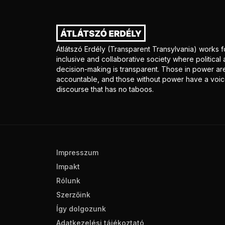
Átlátszó Erdély (Transparent Transylvania) works f
inclusive and collaborative society where politica
decision-making is transparent. Those in power ar
accountable, and those without power have a voice
discourse that has no taboos.
Impresszum
Impakt
Rólunk
Szerzőink
Így dolgozunk
Adatkezelési tájékoztató