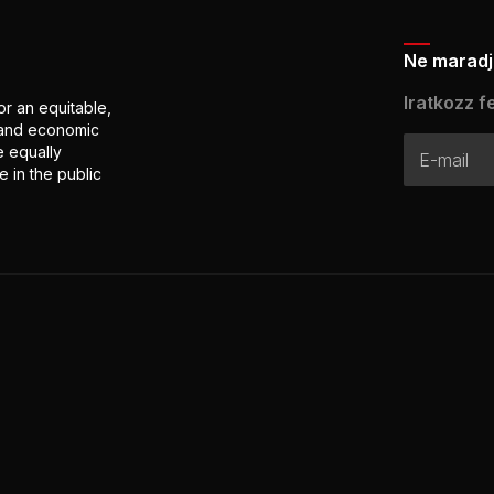
Ne maradj 
Iratkozz fe
or an equitable,
l and economic
e equally
 in the public