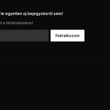
le egyetlen új bejegyzésről sem!
l a hírlevelünkre!