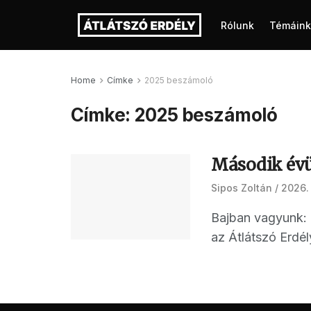
Rólunk
Témáink
Home
Címke
2025 beszámoló
Címke:
2025 beszámoló
Második évü
Sipos Zoltán
2026. 
Bajban vagyunk: e
az Átlátszó Erdély