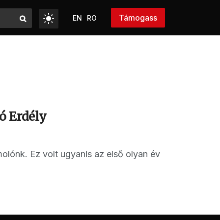
Támogass
EN
RO
ó Erdély
molónk. Ez volt ugyanis az első olyan év