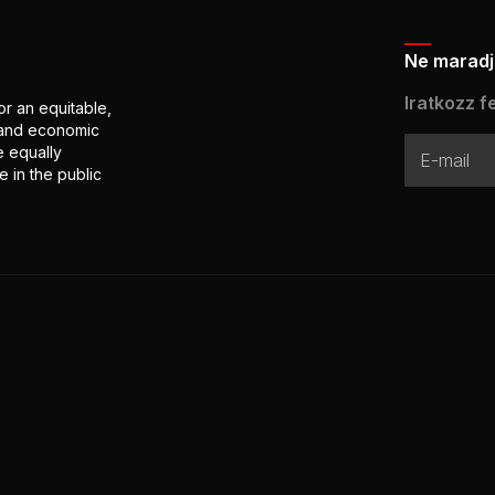
Ne maradj 
Iratkozz fe
or an equitable,
l and economic
e equally
 in the public