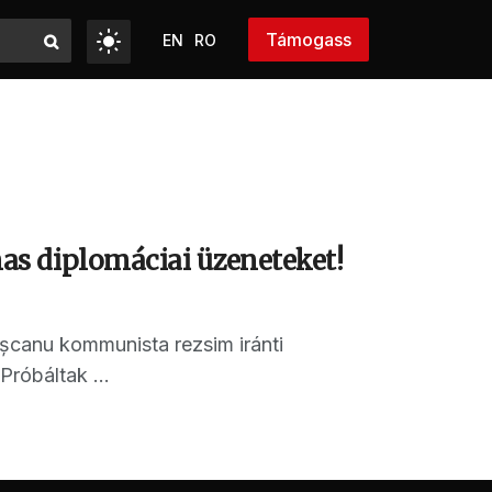
Támogass
EN
RO
s diplomáciai üzeneteket!
șcanu kommunista rezsim iránti
Próbáltak ...