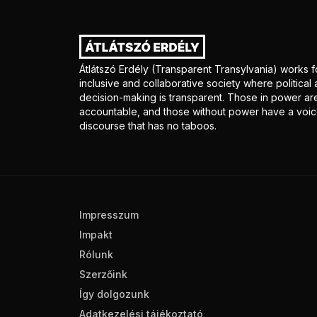
Átlátszó Erdély (Transparent Transylvania) works f
inclusive and collaborative society where politica
decision-making is transparent. Those in power ar
accountable, and those without power have a voice
discourse that has no taboos.
Impresszum
Impakt
Rólunk
Szerzőink
Így dolgozunk
Adatkezelési tájékoztató