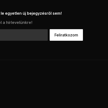
le egyetlen új bejegyzésről sem!
l a hírlevelünkre!