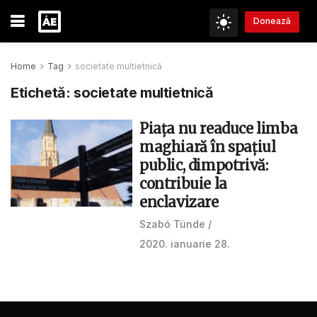
Donează
Home
Tag
societate multietnică
Etichetă:
societate multietnică
Piața nu readuce limba
maghiară în spațiul
public, dimpotrivă:
contribuie la
enclavizare
Szabó Tünde
2020. ianuarie 28.