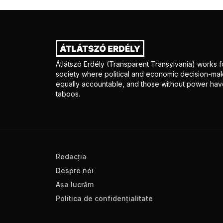
Átlátszó Erdély (Transparent Transylvania) works fo
society where political and economic decision-mak
equally accountable, and those without power have
taboos.
Redacţia
Despre noi
Aşa lucrăm
Politica de confidenţialitate