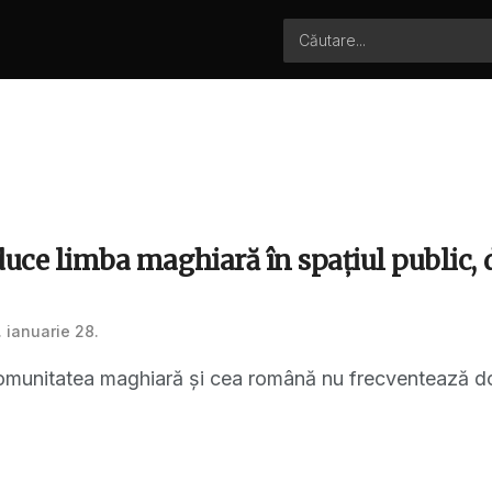
duce limba maghiară în spațiul public, 
 ianuarie 28.
omunitatea maghiară și cea română nu frecventează doar ș