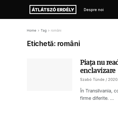
Despre noi
Home
Tag
români
Etichetă:
români
Piața nu rea
enclavizare
Szabó Tünde
2020.
În Transilvania, c
firme diferite. ...