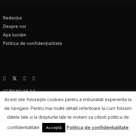
Redacţia
Despre noi
Aşa lucrăm
Politica de confidenţialitate
CC BY-NC-SA 4.0
Acest site foloseşte cookies pentru a imbunatati experienta ta
de navigare. Pentru mai multe detalii referitoare la cum folosim
datele tale si la drepturile tale te invitam sa citesti politica de
confidentialitate
Politica de confidentialitate
Acceptă