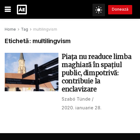
Donează
Home
Tag
multilingvism
Etichetă:
multilingvism
Piața nu readuce limba
maghiară în spațiul
public, dimpotrivă:
contribuie la
enclavizare
Szabó Tünde
2020. ianuarie 28.