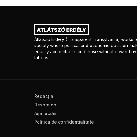
Átlátszó Erdély (Transparent Transylvania) works fo
society where political and economic decision-mak
equally accountable, and those without power have
taboos.
Redacţia
Despre noi
Aşa lucrăm
Politica de confidenţialitate