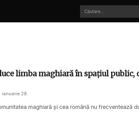
duce limba maghiară în spațiul public, 
 ianuarie 28.
omunitatea maghiară și cea română nu frecventează doar ș