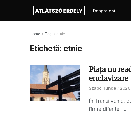
Despre noi
Home
Tag
etnie
Etichetă:
etnie
Piața nu rea
enclavizare
Szabó Tünde
2020.
În Transilvania, c
firme diferite. ...