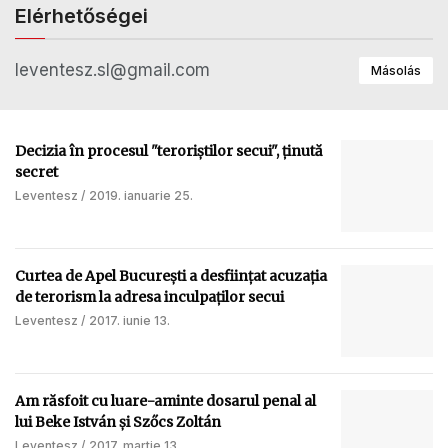
Elérhetőségei
leventesz.sl@gmail.com
Másolás
Decizia în procesul "teroriştilor secui", ţinută
secret
Leventesz
2019. ianuarie 25.
Curtea de Apel Bucureşti a desfiinţat acuzaţia
de terorism la adresa inculpaţilor secui
Leventesz
2017. iunie 13.
Am răsfoit cu luare-aminte dosarul penal al
lui Beke István şi Szőcs Zoltán
Leventesz
2017. martie 13.