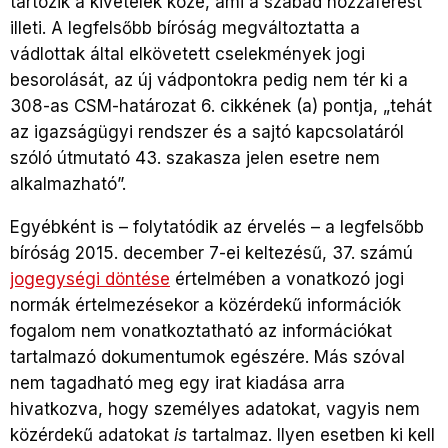
tartozik a kivételek közé, ami a szabad hozzáférést
illeti. A legfelsőbb bíróság megváltoztatta a
vádlottak által elkövetett cselekmények jogi
besorolását, az új vádpontokra pedig nem tér ki a
308-as CSM-határozat 6. cikkének (a) pontja, „tehát
az igazságügyi rendszer és a sajtó kapcsolatáról
szóló útmutató 43. szakasza jelen esetre nem
alkalmazható”.
Egyébként is – folytatódik az érvelés – a legfelsőbb
bíróság 2015. december 7-ei keltezésű, 37. számú
jogegységi döntése
értelmében a vonatkozó jogi
normák értelmezésekor a közérdekű információk
fogalom nem vonatkoztatható az információkat
tartalmazó dokumentumok egészére. Más szóval
nem tagadható meg egy irat kiadása arra
hivatkozva, hogy személyes adatokat, vagyis nem
közérdekű adatokat
is
tartalmaz. Ilyen esetben ki kell