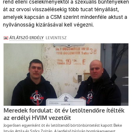
rend elleni cselekményektől a szexuális bűntényeken
át az orvosi visszaélésekig több tucat tényállást,
amelyek kapcsán a CSM szerint mindenféle aktust a
nyilvánosság kizárásával kell végezni.