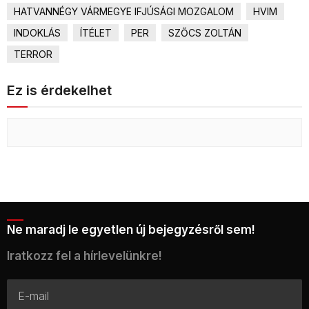
HATVANNÉGY VÁRMEGYE IFJÚSÁGI MOZGALOM
HVIM
INDOKLÁS
ÍTÉLET
PER
SZŐCS ZOLTÁN
TERROR
Ez is érdekelhet
Ne maradj le egyetlen új bejegyzésről sem!
Iratkozz fel a hírlevelünkre!