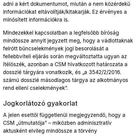
adni a kért dokumentumot, miután a nem közérdekű
információkat eltávolítják/kitakarják. Ez érvényes a
minősített információkra is.
Mindezekkel kapcsolatban a legfelsőbb bíróság
mindössze annyit jegyzett meg, hogy a vádlottaknak
felrótt bűncselekmények jogi besorolását a
fellebbviteli eljárás során megváltoztatta ugyan az
ítélőszék, azonban a CSM hivatkozott határozata a
dosszié tárgyára vonatkozik, és „a 3542/2/2016.
számú dosszié másodlagos tárgya az alkotmányos
rend elleni cselekmények”.
Jogkorlátozó gyakorlat
A jelen esettől függetlenül megjegyzendő, hogy a
CSM „útmutatója” – miközben adminisztratív
aktusként elvileg mindössze a törvény