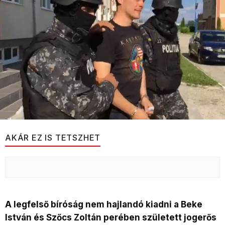
AKÁR EZ IS TETSZHET
A legfelső bíróság nem hajlandó kiadni a Beke
István és Szőcs Zoltán perében született jogerős