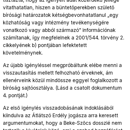
tisztázta, hogy az igényelt adat közérdekű jellege
vitathatatlan, hiszen a büntetőperekben születő
bírósági határozatok kétségbevonhatatlanul „egy
közhatóság vagy intézmény tevékenységére
vonatkozó vagy abból származó” információnak
számítanak, így megfelelnek a 2001/544. törvény 2.
cikkelyének b) pontjában lefektetett
követelménynek.
Az újabb igényléssel megpróbáltunk elébe menni a
visszautasítás mellett felhozható érveknek, ám
ellenérveink közül mindössze eggyel foglalkozott a
bíróság sajtóosztálya. (Lásd a csatolt dokumentum
4. pontját.)
Az első igénylés visszadobásának indoklásából
kiindulva az Átlátszó Erdély jogásza arra keresett
argumentumokat, hogy a Beke-Szőcs dosszié nem