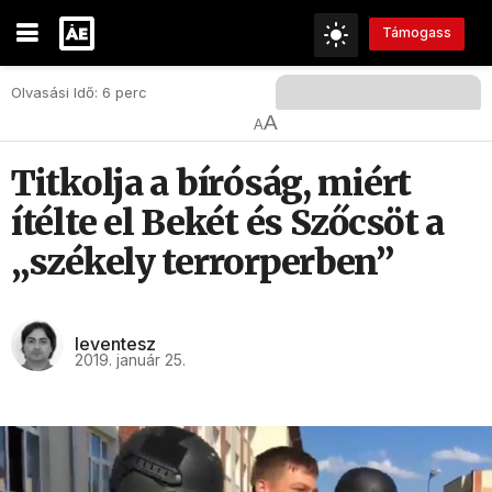
Támogass
Olvasási Idő: 6 perc
A
A
Titkolja a bíróság, miért
ítélte el Bekét és Szőcsöt a
„székely terrorperben”
leventesz
2019. január 25.