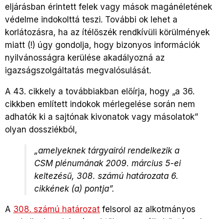
eljárásban érintett felek vagy mások magánéletének
védelme indokolttá teszi. További ok lehet a
korlátozásra, ha az ítélőszék rendkívüli körülmények
miatt (!) úgy gondolja, hogy bizonyos információk
nyilvánosságra kerülése akadályozná az
igazságszolgáltatás megvalósulását.
A 43. cikkely a továbbiakban előírja, hogy „a 36.
cikkben említett indokok mérlegelése során nem
adhatók ki a sajtónak kivonatok vagy másolatok”
olyan dossziékból,
„amelyeknek tárgyairól rendelkezik a
CSM plénumának 2009. március 5-ei
keltezésű, 308. számú határozata 6.
cikkének (a) pontja”.
A
308. számú határozat
felsorol az alkotmányos