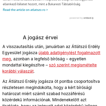
A jogász érvei
A visszautasítás után, januárban az Átlátszó Erdély
Egyesület jogásza
újabb adatigénylést fogalmazott
meg
, azonban a legfelső bíróság – egyetlen
mondattal kiegészítve –
szó szerint megismételte
korábbi válaszát
.
Az Átlátszó Erdély jogásza öt pontba csoportosítva
részletesen megindokolta, hogy a kért bírósági
határozat miért számít szabad hozzáférésű
közérdekű információnak. Mindenekelőtt azt