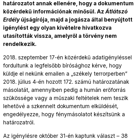
határozatot annak ellenére, hogy a dokumentum
közérdekű információnak minősül. Az
Átlátszó
Erdély
újságírója, majd a jogásza által benyújtott
igénylést egy olyan kivételre hivatkozva
utasították vissza, amelyről a törvény nem
rendelkezik.
2018. szeptember 17-én közérdekű adatigényléssel
fordultunk a legfelsőbb bírósághoz kérve, hogy
küldje el nekünk emailen a „székely terrorperben”
2018. július 4-én hozott 172. számú határozatának
másolatát, amennyiben pedig a humán erőforrás
szűkössége vagy a műszaki feltételek nem teszik
lehetővé a szkennelt dokumentum elküldését,
engedélyezze, hogy fénymásolatot készítsünk a
határozatról.
Az igénylésre október 31-én kaptunk választ – 38