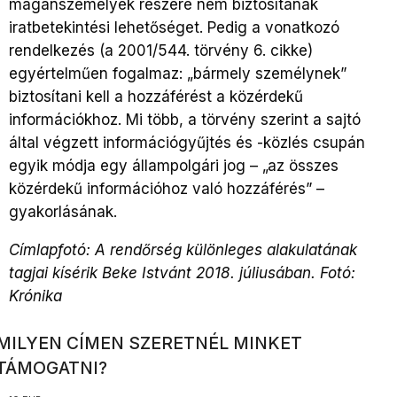
magánszemélyek részére nem biztosítanak
iratbetekintési lehetőséget. Pedig a vonatkozó
rendelkezés (a 2001/544. törvény 6. cikke)
egyértelműen fogalmaz: „bármely személynek”
biztosítani kell a hozzáférést a közérdekű
információkhoz. Mi több, a törvény szerint a sajtó
által végzett információgyűjtés és -közlés csupán
egyik módja egy állampolgári jog – „az összes
közérdekű információhoz való hozzáférés” –
gyakorlásának.
Címlapfotó: A rendőrség különleges alakulatának
tagjai kísérik Beke Istvánt 2018. júliusában. Fotó:
Krónika
MILYEN CÍMEN SZERETNÉL MINKET
TÁMOGATNI?