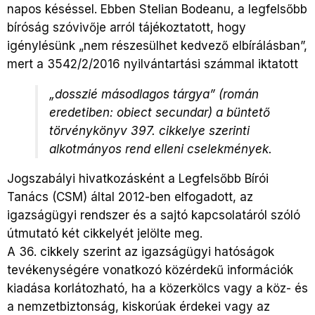
napos késéssel. Ebben Stelian Bodeanu, a legfelsőbb
bíróság szóvivője arról tájékoztatott, hogy
igénylésünk „nem részesülhet kedvező elbírálásban”,
mert a 3542/2/2016 nyilvántartási számmal iktatott
„dosszié másodlagos tárgya” (román
eredetiben: obiect secundar) a büntető
törvénykönyv 397. cikkelye szerinti
alkotmányos rend elleni cselekmények.
Jogszabályi hivatkozásként a Legfelsőbb Bírói
Tanács (CSM) által 2012-ben elfogadott, az
igazságügyi rendszer és a sajtó kapcsolatáról szóló
útmutató két cikkelyét jelölte meg.
A 36. cikkely szerint az igazságügyi hatóságok
tevékenységére vonatkozó közérdekű információk
kiadása korlátozható, ha a közerkölcs vagy a köz- és
a nemzetbiztonság, kiskorúak érdekei vagy az