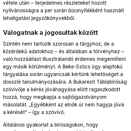
vétele után – terjedelmes részleteket hozott
nyilvánosságra a per során bizonyítékként használt
lehallgatási jegyzőkönyvekből.
Válogatnak a jogosultak között
Szintén nem tartozik szorosan a tárgyhoz, de a
közérdekű adatokhoz – és általában a törvényhez –
való hozzáállást illusztrálandó érdemes megemlíteni
egy másik körülményt. A Beke-Szőcs ügy alapfokú
tárgyalása során ugyancsak kértünk lehetőséget a
dosszié tanulmányozására. A Bukaresti Táblabíróság
szóvivője a kérés jóváhagyása előtt ragaszkodott
hozzá, hogy megkapja a sajtóigazolványom
másolatát. „Egyébként az elnök úr nem hagyja jóvá
a kérését” – így a szóvivő.
Általános gyakorlat a bíróságokon, hogy