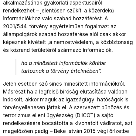
alkalmazásának gyakorlati aspektusairól
rendelkezhet – jelentősen szűkíti a közérdekű
információkhoz való szabad hozzáférést. A
2001/544. törvény egyértelműen fogalmaz: az
állampolgárok szabad hozzáférése alól csak akkor
képeznek kivételt „a nemzetvédelem, a közbiztonság
és közrend területéről származó információk,
ha a minősített információk körébe
tartoznak a törvény értelmében”.
Jelen esetben szó sincs minősített információkról.
Másrészt ha a legfelső bíróság elutasítása valóban
indokolt, akkor maguk az igazságügyi hatóságok is
törvényellenesen jártak el. A szervezett bűnözés és
terrorizmus elleni ügyészség (DIICOT) a sajtó
rendelkezésére bocsátotta a kivonatolt vádiratot, azt
megelőzően pedig – Beke István 2015 végi őrizetbe