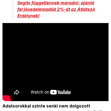
Segíts függetlennek maradni: ajánld
fel jövedelemadód 2%-át az Átlátszó
Erdélynek!
Adatsorokkal szinte senki nem dolgozott