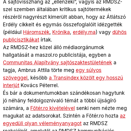
A sajtóvisszhang az „ellenzéki”, vagyis az RMDSZ-
szel szemben általában kritikus sajtótermékek
részéről nagyrészt kimerült abban, hogy az Átlátszó
Erdély cikkeit és egymás összefoglalóit idézgették
(például
Háromszék
,
Krónika
,
erdély.ma
) vagy
dühös
publicisztikákat
írtak.
Az RMDSZ-hez közel álló médiaorgánumok
hallgatását a maszol.ro publicistája, egyben a
Communitas Alapítvány sajtószaktestületének
a
tagja, Ambrus Attila törte meg
egy súlyos
szöveggel
, később
a Transindex közölt egy hosszú
interjút
Kovács Péterrel.
És bár a dokumentumokban szándékosan hagytunk
jó néhány feldolgoznivaló témát a többi újságíró
számára, a
Főtér.ro kivételével
senki nem nézte meg
magukat az adatsorokat. Szintén a Főtér.ro hozta
az
egyedüli olyan véleményanyagot
az RMDSZ