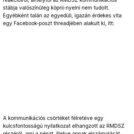
reakcióiról, amelytől az RMDSZ kommunikációs
stábja valószínűleg köpni-nyelni nem tudott.
Egyébként talán az egyedüli, igazán érdekes vita
egy Facebook-poszt threadjében alakult ki, itt:
A kommunikációs csörtéket félretéve egy
kulcsfontosságú nyilatkozat elhangzott az RMDSZ
részéről, ami a pénzt, illetve annak elszámolását