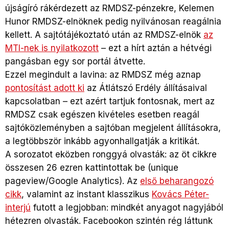
újságíró rákérdezett az RMDSZ-pénzekre, Kelemen
Hunor RMDSZ-elnöknek pedig nyilvánosan reagálnia
kellett. A sajtótájékoztató után az RMDSZ-elnök
az
MTI-nek is nyilatkozott
– ezt a hírt aztán a hétvégi
pangásban egy sor portál átvette.
Ezzel megindult a lavina: az RMDSZ még aznap
pontosítást adott ki
az Átlátszó Erdély állításaival
kapcsolatban – ezt azért tartjuk fontosnak, mert az
RMDSZ csak egészen kivételes esetben reagál
sajtóközleményben a sajtóban megjelent állításokra,
a legtöbbször inkább agyonhallgatják a kritikát.
A sorozatot eközben ronggyá olvasták: az öt cikkre
összesen 26 ezren kattintottak be (unique
pageview/Google Analytics). Az
első beharangozó
cikk
, valamint az instant klasszikus
Kovács Péter-
interjú
futott a legjobban: mindkét anyagot nagyjából
hétezren olvasták. Facebookon szintén rég láttunk