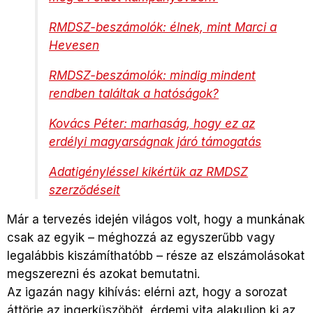
RMDSZ-beszámolók: élnek, mint Marci a
Hevesen
RMDSZ-beszámolók: mindig mindent
rendben találtak a hatóságok?
Kovács Péter: marhaság, hogy ez az
erdélyi magyarságnak járó támogatás
Adatigényléssel kikértük az RMDSZ
szerződéseit
Már a tervezés idején világos volt, hogy a munkának
csak az egyik – méghozzá az egyszerűbb vagy
legalábbis kiszámíthatóbb – része az elszámolásokat
megszerezni és azokat bemutatni.
Az igazán nagy kihívás: elérni azt, hogy a sorozat
áttörje az ingerküszöböt, érdemi vita alakuljon ki az