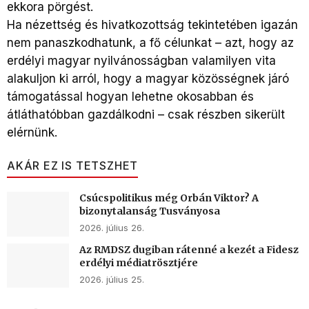
ekkora pörgést.
Ha nézettség és hivatkozottság tekintetében igazán
nem panaszkodhatunk, a fő célunkat – azt, hogy az
erdélyi magyar nyilvánosságban valamilyen vita
alakuljon ki arról, hogy a magyar közösségnek járó
támogatással hogyan lehetne okosabban és
átláthatóbban gazdálkodni – csak részben sikerült
elérnünk.
AKÁR EZ IS TETSZHET
Csúcspolitikus még Orbán Viktor? A
bizonytalanság Tusványosa
2026. július 26.
Az RMDSZ dugiban rátenné a kezét a Fidesz
erdélyi médiatrösztjére
2026. július 25.