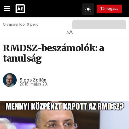
Támogass
Olvasási Idő: 6 perc
A
A
RMDSZ-beszámolók: a
tanulság
Sipos Zoltán
2016. május 23.