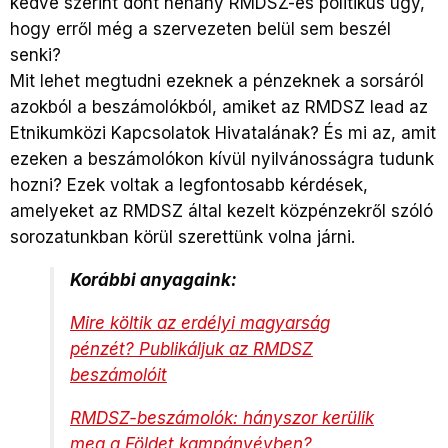
kedve szerint dönt néhány RMDSZ-es politikus úgy,
hogy erről még a szervezeten belül sem beszél
senki?
Mit lehet megtudni ezeknek a pénzeknek a sorsáról
azokból a beszámolókból, amiket az RMDSZ lead az
Etnikumközi Kapcsolatok Hivatalának? És mi az, amit
ezeken a beszámolókon kívül nyilvánosságra tudunk
hozni? Ezek voltak a legfontosabb kérdések,
amelyeket az RMDSZ által kezelt közpénzekről szóló
sorozatunkban körül szerettünk volna járni.
Korábbi anyagaink:
Mire költik az erdélyi magyarság
pénzét? Publikáljuk az RMDSZ
beszámolóit
RMDSZ-beszámolók: hányszor kerülik
meg a Földet kampányévben?