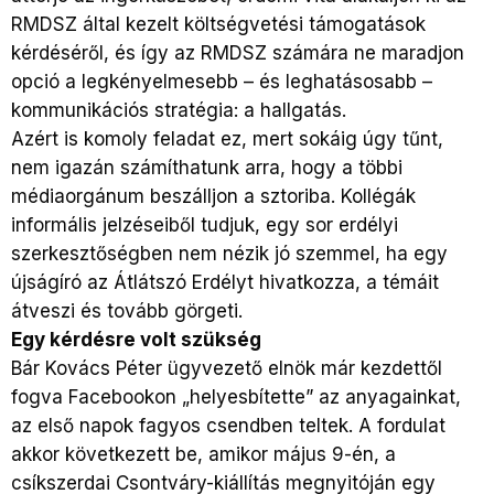
RMDSZ által kezelt költségvetési támogatások
kérdéséről, és így az RMDSZ számára ne maradjon
opció a legkényelmesebb – és leghatásosabb –
kommunikációs stratégia: a hallgatás.
Azért is komoly feladat ez, mert sokáig úgy tűnt,
nem igazán számíthatunk arra, hogy a többi
médiaorgánum beszálljon a sztoriba. Kollégák
informális jelzéseiből tudjuk, egy sor erdélyi
szerkesztőségben nem nézik jó szemmel, ha egy
újságíró az Átlátszó Erdélyt hivatkozza, a témáit
átveszi és tovább görgeti.
Egy kérdésre volt szükség
Bár Kovács Péter ügyvezető elnök már kezdettől
fogva Facebookon „helyesbítette” az anyagainkat,
az első napok fagyos csendben teltek. A fordulat
akkor következett be, amikor május 9-én, a
csíkszerdai Csontváry-kiállítás megnyitóján egy