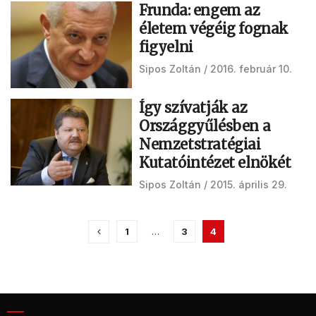
Frunda: engem az
életem végéig fognak
figyelni
Sipos Zoltán
2016. február 10.
Így szívatják az
Országgyűlésben a
Nemzetstratégiai
Kutatóintézet elnökét
Sipos Zoltán
2015. április 29.
1
…
3
4