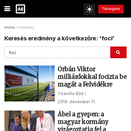
Támogass
Home
Keresés
Keresés eredmény a következőre: 'foci'
Orbán Viktor
milliárdokkal focizta be
magát a Felvidékre
Titanilla Bőd
2018. december 11.
Ábel a gyepen: a
magyar kormány
virágoztatja fel a