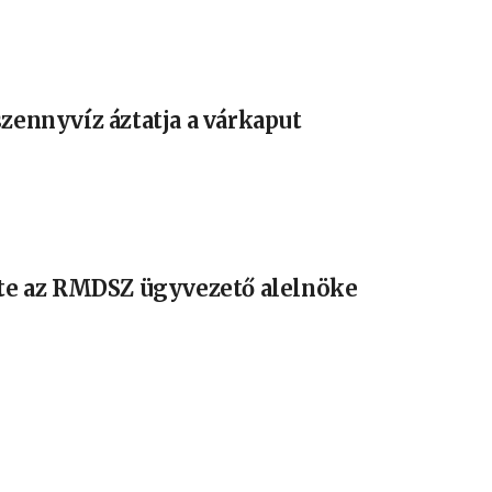
szennyvíz áztatja a várkaput
jte az RMDSZ ügyvezető alelnöke