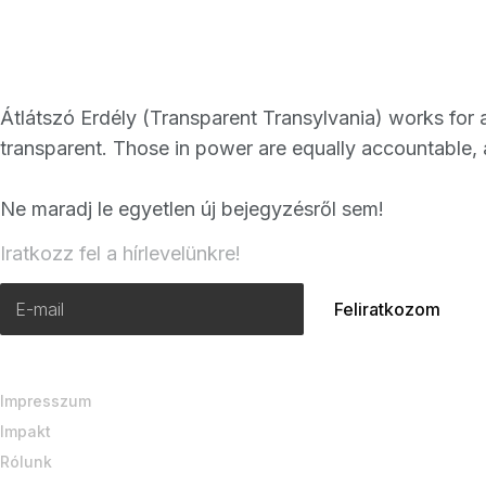
Átlátszó Erdély (Transparent Transylvania) works for a
transparent. Those in power are equally accountable, 
Ne maradj le egyetlen új bejegyzésről sem!
Iratkozz fel a hírlevelünkre!
Impresszum
Impakt
Rólunk