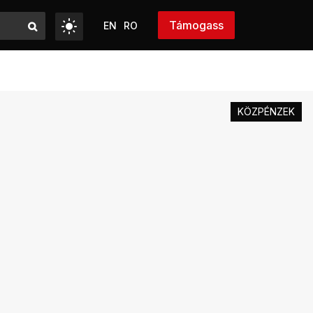
Támogass
EN
RO
KÖZPÉNZEK