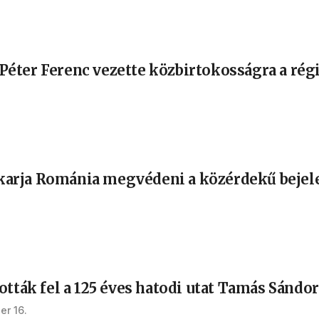
 a Péter Ferenc vezette közbirtokosságra a 
 akarja Románia megvédeni a közérdekű bejel
ották fel a 125 éves hatodi utat Tamás Sándo
er 16.