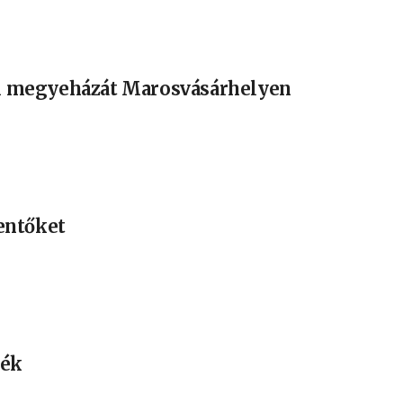
régi megyeházát Marosvásárhelyen
entőket
rék