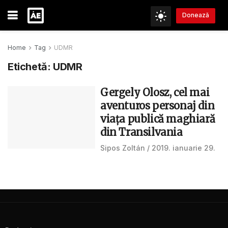
Donează
Home
Tag
UDMR
Etichetă:
UDMR
Gergely Olosz, cel mai
aventuros personaj din
viața publică maghiară
din Transilvania
Sipos Zoltán
2019. ianuarie 29.