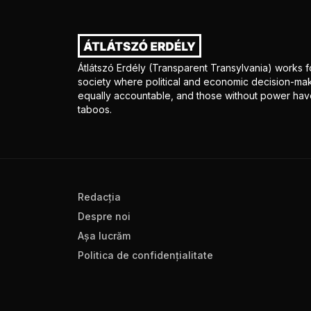
Átlátszó Erdély (Transparent Transylvania) works fo
society where political and economic decision-mak
equally accountable, and those without power have
taboos.
Redacţia
Despre noi
Aşa lucrăm
Politica de confidenţialitate