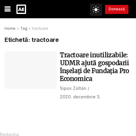
Donează
Home
Tag
tractoare
Etichetă:
tractoare
Tractoare inutilizabile:
UDMR ajută gospodarii
înșelați de Fundația Pro
Economica
Sipos Zoltán
2020. decembrie 3.
Redacţia