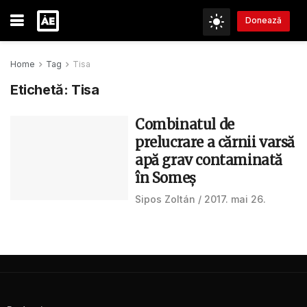
Donează
Home
Tag
Tisa
Etichetă:
Tisa
Combinatul de
prelucrare a cărnii varsă
apă grav contaminată
în Someş
Sipos Zoltán
2017. mai 26.