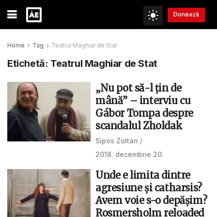
Donează
Home
Tag
Teatrul Maghiar de Stat
Etichetă:
Teatrul Maghiar de Stat
„Nu pot să-l țin de
mână” – interviu cu
Gábor Tompa despre
scandalul Zholdak
Sipos Zoltán
2018. decembrie 20.
Unde e limita dintre
agresiune și catharsis?
Avem voie s-o depășim?
Rosmersholm reloaded