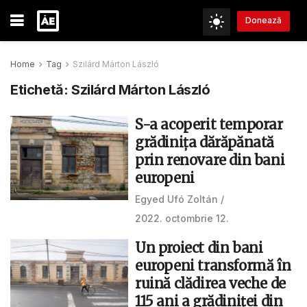
Donează
Home
Tag
Szilárd Márton László
Etichetă:
Szilárd Márton László
S-a acoperit temporar
grădinița dărăpănată
prin renovare din bani
europeni
Egyed Ufó Zoltán
2022. octombrie 12.
Un proiect din bani
europeni transformă în
ruină clădirea veche de
115 ani a grădiniței din