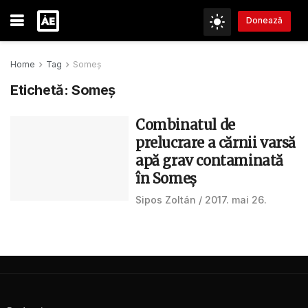
Donează
Home
Tag
Someş
Etichetă:
Someş
Combinatul de
prelucrare a cărnii varsă
apă grav contaminată
în Someş
Sipos Zoltán
2017. mai 26.