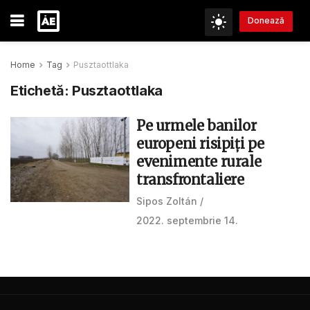
Donează
Home
Tag
Pusztaottlaka
Etichetă:
Pusztaottlaka
Pe urmele banilor
europeni risipiți pe
evenimente rurale
transfrontaliere
Sipos Zoltán
2022. septembrie 14.