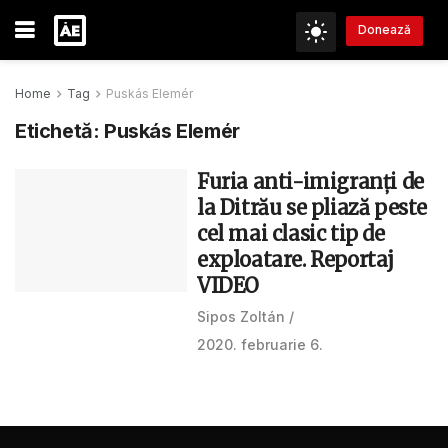
Donează
Home
Tag
Puskás Elemér
Etichetă:
Puskás Elemér
Furia anti-imigranţi de
la Ditrău se pliază peste
cel mai clasic tip de
exploatare. Reportaj
VIDEO
Sipos Zoltán
2020. februarie 6.