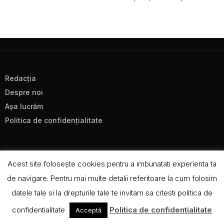
Redacţia
Despre noi
Aşa lucrăm
Politica de confidenţialitate
Acest site foloseşte cookies pentru a imbunatati experienta ta
de navigare. Pentru mai multe detalii referitoare la cum folosim
datele tale si la drepturile tale te invitam sa citesti politica de
CC BY-NC-SA 4.0
confidentialitate
Politica de confidentialitate
Acceptă