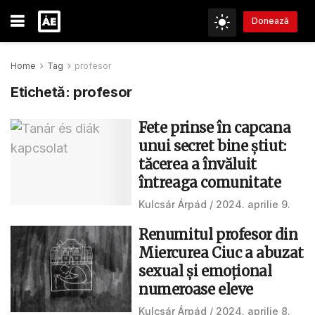
Donează
Home
Tag
profesor
Etichetă:
profesor
Fete prinse în capcana
unui secret bine știut:
tăcerea a învăluit
întreaga comunitate
Kulcsár Árpád
2024. aprilie 9.
Renumitul profesor din
Miercurea Ciuc a abuzat
sexual și emoțional
numeroase eleve
Kulcsár Árpád
2024. aprilie 8.