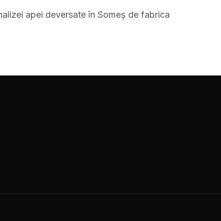
analizei apei deversate în Someş de fabrica