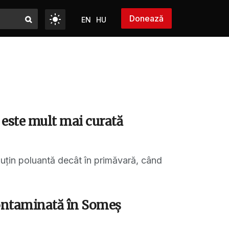
Donează
EN
HU
a este mult mai curată
puțin poluantă decât în primăvară, când
contaminată în Someş