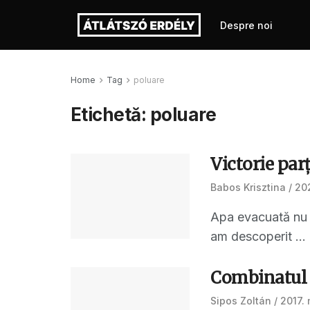
Despre noi
Home
Tag
poluare
Etichetă:
poluare
Victorie par
Babos Krisztina
202
Apa evacuată nu r
am descoperit ...
Combinatul 
Sipos Zoltán
2017. 