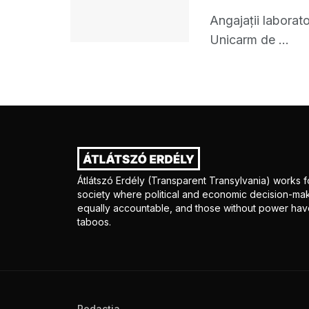
Angajaţii laborat
Unicarm de ...
Átlátszó Erdély (Transparent Transylvania) works fo
society where political and economic decision-mak
equally accountable, and those without power have
taboos.
Redacţia