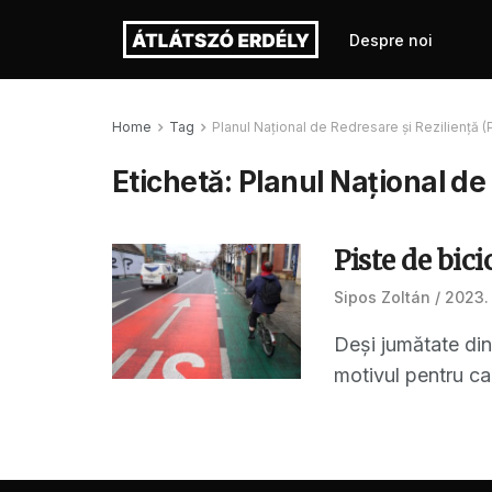
Despre noi
Home
Tag
Planul Național de Redresare și Reziliență 
Etichetă:
Planul Național de
Piste de bic
Sipos Zoltán
2023. 
Deși jumătate din
motivul pentru car