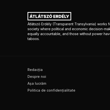
Átlátszó Erdély (Transparent Transylvania) works fo
society where political and economic decision-mak
equally accountable, and those without power have
taboos.
Redacţia
Despre noi
Aşa lucrăm
Politica de confidenţialitate