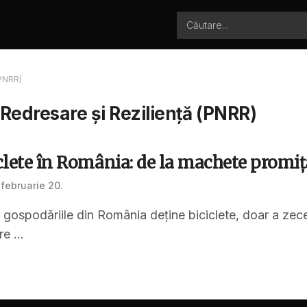
(PNRR)
 Redresare și Reziliență (PNRR)
iclete în România: de la machete promițăt
februarie 20.
 gospodăriile din România deține biciclete, doar a zece
e ...