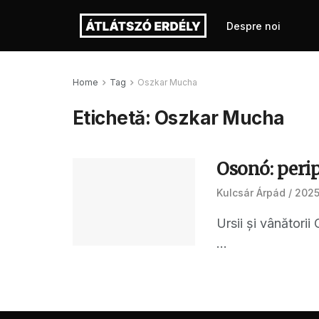
Despre noi
Home
Tag
Oszkar Mucha
Etichetă:
Oszkar Mucha
Osonó: perip
Kulcsár Árpád
2025
Ursii și vânătorii
...