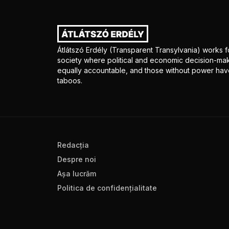
Átlátszó Erdély (Transparent Transylvania) works fo
society where political and economic decision-mak
equally accountable, and those without power have
taboos.
Redacţia
Despre noi
Aşa lucrăm
Politica de confidenţialitate