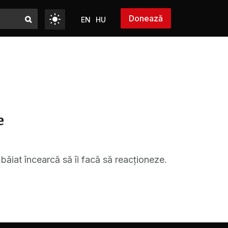
Donează
EN
HU
e
 băiat încearcă să îi facă să reacționeze.